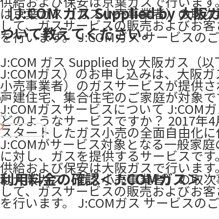
供給および保安は京葉ガスで行います。 
［J:COM ガス Supplied by 大
は京葉ガス（ガス小売事業者）の取次
して、ガスサービスの販売およびお客
ついて教えてください。
を行います。 ​J:COMガス サービスの
J:COM ガス Supplied by 大阪ガス（
J:COMガス）のお申し込みは、大阪
小売事業者）のガスサービスが提供さ
戸建住宅、集合住宅のご家庭が対象で
J:COMガスサービスについて J:COM
11
どのようなサービスですか？ 2017年4
スタートしたガス小売の全面自由化に
J:COMがサービス対象となる一般家
に対し、ガスを提供するサービスです
供給および保安は大阪ガスで行います。 
利用料金の確認＜J:COMガス＞
は大阪ガス（ガス小売事業者）の取次
して、ガスサービスの販売およびお客
を行います。 J:COMガス サービスのご