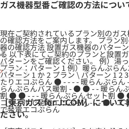
ガス機器型番ご確認の方法につい
現在ご契約されているプラン別のガス
の確認方法をご案内します。 プラン
器の確認方法 設置ガス機器のパター
る 以下表にてご契約のプランと設置
パターンをご確認ください。 例）湯
40
プラン：パターン 1 例）暖らんぷら
パターン 1 か 2 プラン \ パターン 1 2 3 
たりエコぷらん ● - - - - 暖らんぷらん - ●
らんぷらんバス暖割 - ● ● - - 暖ら
割 ● ● - - - 暖らんぷらんセット割 ● ● 
［東京ガス for J:COM］につい
コウィルで発電エコぷらん- - - ● - 
で発電エコぷらん
ださい。