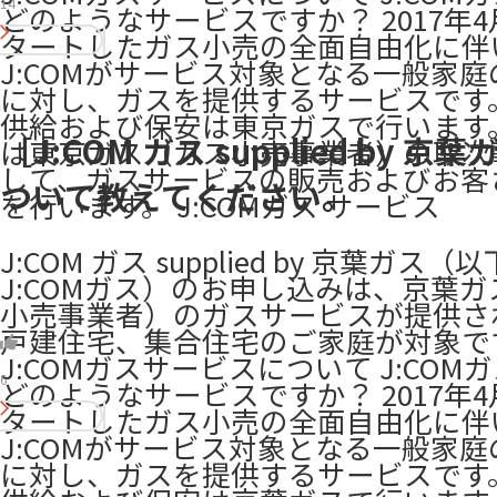
14
どのようなサービスですか？ 2017年4
タートしたガス小売の全面自由化に伴
J:COMがサービス対象となる一般家
に対し、ガスを提供するサービスです
供給および保安は東京ガスで行います。 
［J:COM ガス supplied by 京
は東京ガス（ガス小売事業者）の取次
して、ガスサービスの販売およびお客
ついて教えてください。
を行います。 ​J:COMガス サービス
J:COM ガス supplied by 京葉ガス（
J:COMガス）のお申し込みは、京葉
小売事業者）のガスサービスが提供さ
戸建住宅、集合住宅のご家庭が対象です
J:COMガスサービスについて J:COM
6
どのようなサービスですか？ 2017年4
タートしたガス小売の全面自由化に伴
J:COMがサービス対象となる一般家
に対し、ガスを提供するサービスです