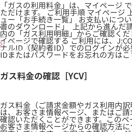
「ガスの利用料金」は、マイページ 
ただけます。 ご利用手順 ​マイページ 
ュー「お手続き一覧」 お支払いにつ
書のダウンロード」 ​ 上記から進んだ
内の「ガス利用明細」からご確認くださ
38
イページで確認する ご利用には、J:C
ナルID（契約者ID）でのログインが
IDまたはパスワードをお忘れの方はこ
ガス料金の確認［YCV］
ガス料金（ご請求金額やガス利用内訳
は、お客さま情報ページ、またはご請
確認いただくことができます。このペ
お客さま情報ページからの確認方法に