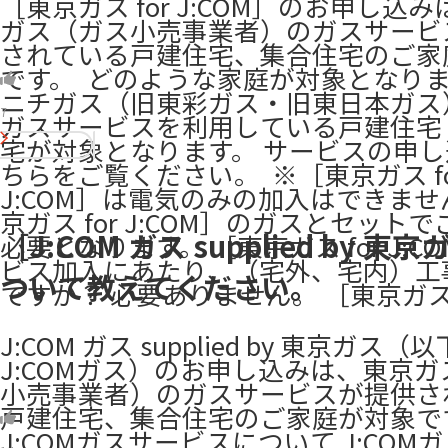
［東京ガス for J:COM］のお申し込
ガス（ガス小売事業者）のガスサービ
されている戸建住宅、集合住宅のご家
です。 ​ どのような家庭が対象となり
ニチガス（旧東彩ガス・旧東日本ガス
7
ガスサービスを利用している戸建住宅
宅が対象となります。 サービスの申
ちらをご覧ください。 ​ ※［東京ガス fo
J:COM］は電気のみの加入はできま
京ガス for J:COM］のガスとセット
［J:COM ガス supplied by 東
必要となります。 ［東京ガス for J:C
ビス加入にあたり、（宅外、宅内）工
ついて教えてください。
ですか？ 必要ありません。 ［東京ガス 
J:COM ガス supplied by 東京ガス（
J:COMガス）のお申し込みは、東京
小売事業者）のガスサービスが提供さ
戸建住宅、集合住宅のご家庭が対象です。 ​ 
J:COMガスサービスについて J:COM