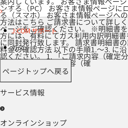
案内しています。 お客さま情報ペー
14
ンする（PC） お客さま情報ページに
る（スマホ） お客さま情報ページへ
方法はこちら ご請求書について詳し
ページをご確認ください。 ※明細書
J:COM サポート
方には、有料にてガス利用内訳明細書
に同封発行致します。 請求書明細書の
ガス
料金の確認方法 以下の手順1.～3. に
認ください。 1. 「ご請求内容（確定
面に移動 「ご請求内容（確
ページトップへ戻る
サービス情報
オンラインショップ