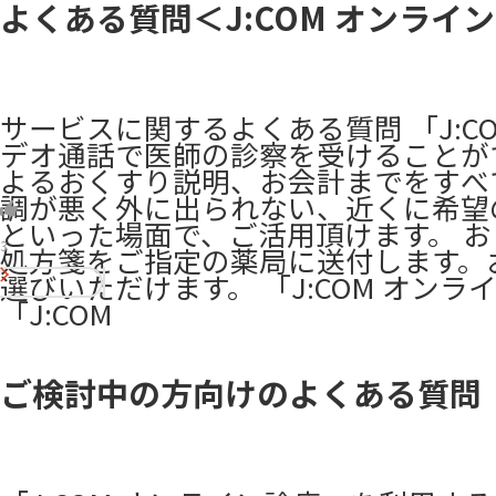
よくある質問＜J:COM オンライ
​サービスに関するよくある質問 「J:
デオ通話で医師の診察を受けることが
よるおくすり説明、お会計までをすべ
調が悪く外に出られない、近くに希望
といった場面で、ご活用頂けます。 お
3
処方箋をご指定の薬局に送付します。お
選びいただけます。 「J:COM オン
「J:COM
ご検討中の方向けのよくある質問（