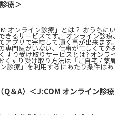
ン診療＞
COM オンライン診療」とは？ おうちに
できるサービスです。 オンライン診療
てアプリで完結して頂く事が出来ます。
の専門医がいない、仕事が忙しくて外
くすり受け取りサービスとは? オンラ
くすり受け取り方法は「ご自宅 / 薬
ライン診療」を利用するにあたり条件はあ
Q＆A）＜J:COM オンライン診