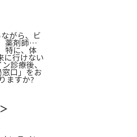
いながら、ビ
、薬剤師に
 特に、体
来に行けない
イン診療後、
局窓口」をお
りますか?
療＞