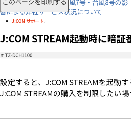
このページを印刷する
【お知らせ】令和8年 台風7号・台風8号の影
響による弊社サービス状況について
J:COM サポート
J:COM STREAM起動時に暗証
#
TZ-DCH1100
設定すると、J:COM STREAMを
J:COM STREAMの購入を制限した