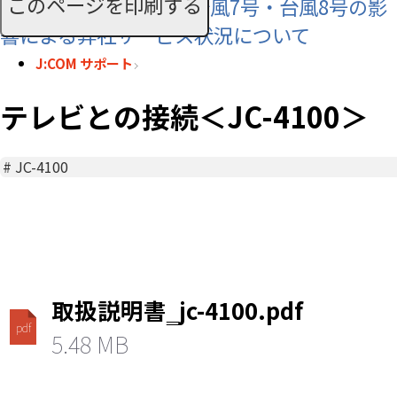
このページを印刷する
【お知らせ】令和8年 台風7号・台風8号の影
響による弊社サービス状況について
J:COM サポート
テレビとの接続＜JC-4100＞
#
JC-4100
取扱説明書‗jc-4100.pdf
pdf
5.48 MB