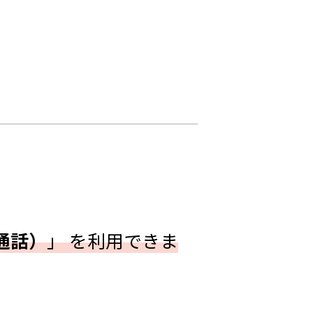
料通話）
」 を利用できま