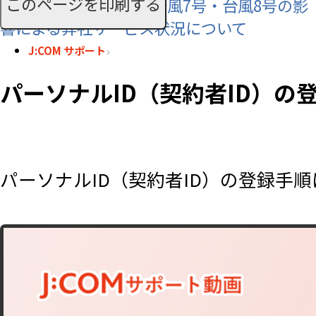
このページを印刷する
【お知らせ】令和8年 台風7号・台風8号の影
響による弊社サービス状況について
J:COM サポート
パーソナルID（契約者ID）の
パーソナルID（契約者ID）の登録手