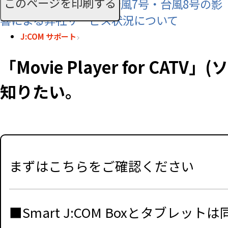
このページを印刷する
【お知らせ】令和8年 台風7号・台風8号の影
響による弊社サービス状況について
J:COM サポート
「Movie Player for 
知りたい。
まずはこちらをご確認ください
■Smart J:COM Boxとタブ