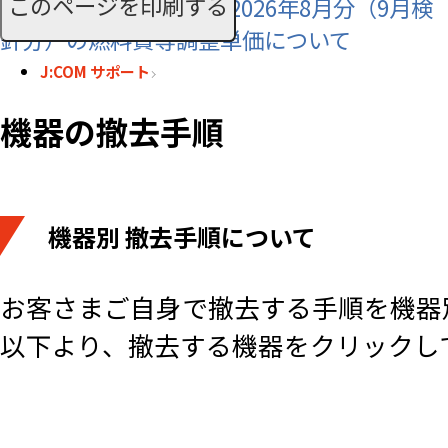
このページを印刷する
【J:COMでんき/電力】2026年8月分（9月検
針分）の燃料費等調整単価について
J:COM サポート
機器の撤去手順
機器別 撤去手順について
お客さまご自身で撤去する手順を機器
以下より、撤去する機器をクリック