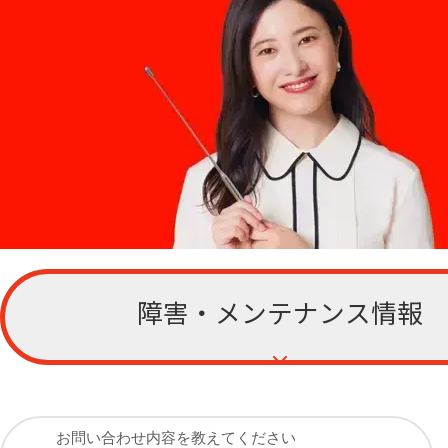
障害・メンテナンス情報
お客さまサポー
ト