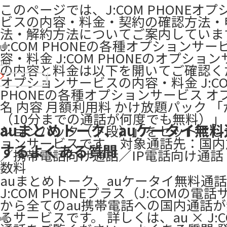
このページでは、J:COM PHONEオ
ビスの内容・料金・契約の確認方法・
法・解約方法についてご案内していま
J:COM PHONEの各種オプションサ
容・料金 J:COM PHONEのオプショ
143
の内容と料金は以下を開いてご確認くだ
オプションサービスの内容・料金 J:C
PHONEの各種オプションサービス オ
名 内容 月額利用料 かけ放題パック 
（10分までの通話が何度でも無料）
auまとめトーク、auケータイ無
ションパック（下段）」をセットにし
ョンサービスです。 対象通話先：国
するよくある質問
／携帯電話向け通話／IP電話向け通話
数料
auまとめトーク、auケータイ無料通
J:COM PHONEプラス（J:COMの電
から全てのau携帯電話への国内通話
るサービスです。 詳しくは、au × J:C