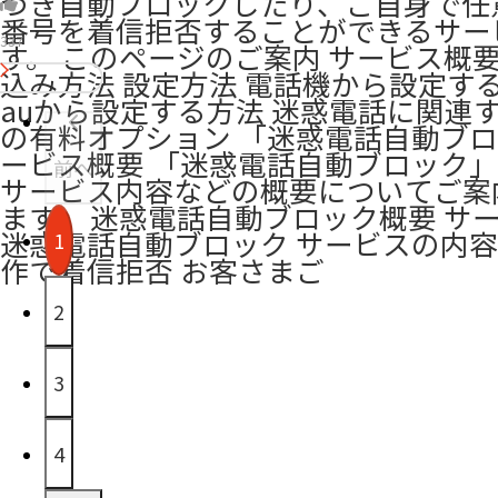
づき自動ブロックしたり、ご自身で任
番号を着信拒否することができるサー
337
す。 このページのご案内 サービス概要
込み方法 設定方法 電話機から設定する
auから設定する方法 迷惑電話に関連
の有料オプション 「迷惑電話自動ブ
ービス概要 「迷惑電話自動ブロック
前へ
サービス内容などの概要についてご案
ます。 迷惑電話自動ブロック概要 サ
迷惑電話自動ブロック サービスの内容
1
作で着信拒否 お客さまご
2
3
4