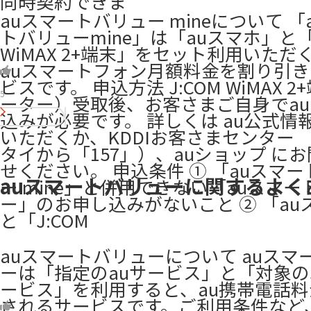
同時契約できま
auスマートバリュー mineについて 「
トバリューmine」は「auスマホ」と「J
WiMAX 2+端末」をセット利用いただ
auスマートフォン月額料金を割り引
ビスです。 申込方法 J:COM WiMAX 
5
ーター）受取後、お客さまご自身でa
込みが必要です。 詳しくは au公式情
いただくか、KDDIお客さまセンター 
タイから「157」）、auショップ に
せください。 申込条件 ① 「auスマ
auスマートバリューに関するよく
ー mine」と併用できない「auスマ
ー」のお申し込みがないこと ② 「au
と「J:COM
auスマートバリューについて auスマ
ーは「指定のauサービス」と「対象のJ
ービス」を利用すると、au携帯電話
されるサービスです。ご利用条件など