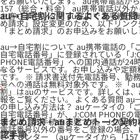
をお願いいたします。 au携帯電話から
157（総合・料金） au携帯電話以外から
au→自宅割に関するよくある質問
お客さまセンター au窓口でお手続き
め請求」設定変更のため、以下リンク
「まとめ請求」のお申込みをお願いします
au→自宅割について au携帯電話の「
自宅電話番号」に登録されている「J:C
PHONE電話番号」への国内通話が24
なるサービスです。お申し込みや定額
です。 ※ 請求書送付先電話番号、勤
2
号への通話は無料対象外です。 ※「a
割」はauのサービスです。詳しくは、
報をご覧ください。 よくある質問 au
の申し込み方法は？ auケータイの「
自宅電話番号」が、J:COM PHONE
まとめ請求・auまとめトーク契約
場合は、お手続き不要です。 J:COM P
電話番号以外の番号をご登録の場合、K
認手順
さまセンター （auケータイから「157