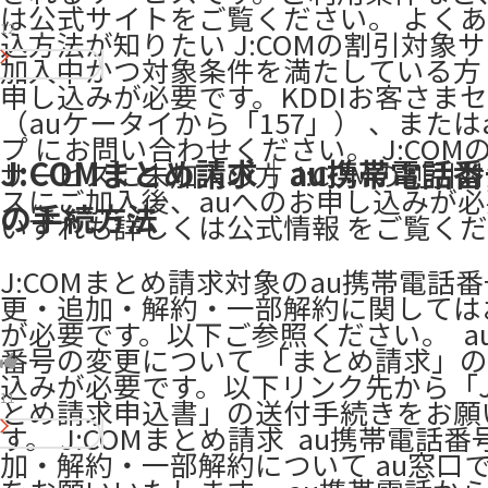
は公式サイトをご覧ください。 よくあ
12
込方法が知りたい J:COMの割引対象
加入中かつ対象条件を満たしている方 
申し込みが必要です。KDDIお客さま
（auケータイから「157」） 、または
プ にお問い合わせください。 J:COM
J:COMまとめ請求｜au携帯電話
サービスに未加入の方 J:COMの割引
スにご加入後、auへのお申し込みが必
の手続方法
いずれも詳しくは公式情報 をご覧く
J:COMまとめ請求対象のau携帯電話
更・追加・解約・一部解約に関しては
が必要です。以下ご参照ください。 ​ a
番号の変更について 「まとめ請求」
込みが必要です。以下リンク先から「J:
11
とめ請求申込書」の送付手続きをお願
す。 ​J:COMまとめ請求 ​ au携帯電話
加・解約・一部解約について au窓口