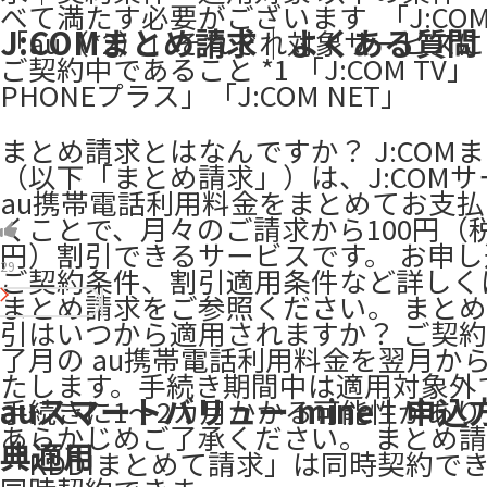
べて満たす必要がございます ​ 「J:CO
J:COMまとめ請求｜よくある質問
「au（*2）」それぞれ対象サービスに
ご契約中であること *1 「J:COM TV」「
PHONEプラス」「J:COM NET」
まとめ請求とはなんですか？ J:COM
（以下「まとめ請求」）は、J:COM
au携帯電話利用料金をまとめてお支
くことで、月々のご請求から100円（税
円）割引できるサービスです。 お申
29
ご契約条件、割引適用条件など詳しくは 
まとめ請求をご参照ください。 まと
引はいつから適用されますか？ ご契
了月の au携帯電話利用料金を翌月か
たします。手続き期間中は適用対象外
auスマートバリュー mine｜申込
手続きに1～2カ月かかる可能性があ
あらかじめご了承ください。 まとめ
典適用
「KDDIまとめて請求」は同時契約で