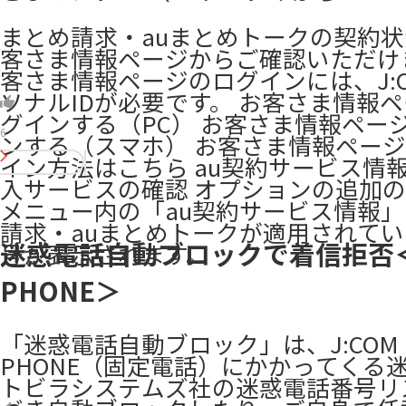
まとめ請求・auまとめトークの契約
客さま情報ページからご確認いただけ
客さま情報ページのログインには、J:
ソナルIDが必要です。 お客さま情報
グインする（PC） お客さま情報ペー
6
ンする（スマホ） お客さま情報ペー
イン方法はこちら au契約サービス情報
入サービスの確認 オプションの追加
メニュー内の「au契約サービス情報
請求・auまとめトークが適用されて
迷惑電話自動ブロックで着信拒否＜
号が表示されます。 ​
PHONE＞
「迷惑電話自動ブロック」は、J:COM
PHONE（固定電話）にかかってくる
トビラシステムズ社の迷惑電話番号リ