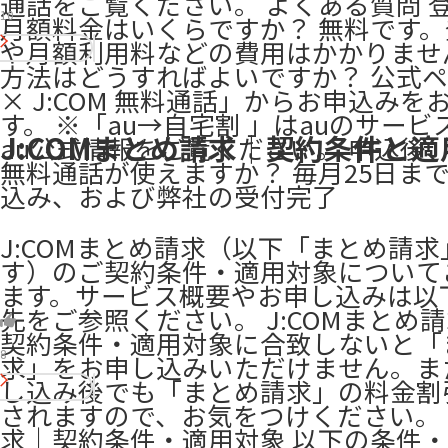
通話をご覧ください。 よくある質問 
10
月額料金はいくらですか？ 無料です
や月額利用料などの費用はかかりませ
方法はどうすればよいですか？ 公式ペ
× J:COM 無料通話」からお申込みを
す。 ※「au→自宅割 」はauのサービ
J:COMまとめ請求｜契約条件と適
au公式情報をご覧ください。 申込後
無料通話が使えますか？ 毎月25日ま
込み、および弊社の受付完了
J:COMまとめ請求（以下「まとめ請求
す）のご契約条件・適用対象について
ます。サービス概要やお申し込みは以
先をご参照ください。 ​J:COMまとめ
契約条件・適用対象に合致しないと「
8
求」をお申し込みいただけません。ま
し込み後でも「まとめ請求」の料金割
されますので、お気をつけください。 ​
求｜契約条件・適用対象 以下の条件