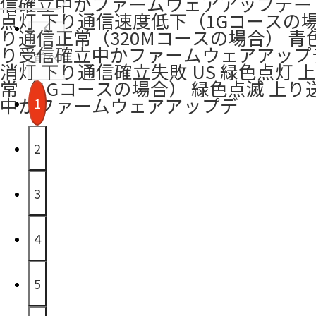
信確立中かファームウェアアップデー
点灯 下り通信速度低下（1Gコースの場
り通信正常（320Mコースの場合） 青
り受信確立中かファームウェアアップ
前へ
消灯 下り通信確立失敗 US 緑色点灯 
常（1Gコースの場合） 緑色点滅 上り
中かファームウェアアップデ
1
2
3
4
5