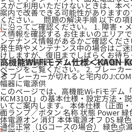
スがご利用いただけないときは、本ペ
案内で改善できる可能性がありますの
ください。 ​ ​ 問題の解決手順 以下の項目1
397
に沿ってご確認ください。 1. 障害・
ス情報を確認する お住まいのエリア
ンテナンス情報があるかご確認くださ
発生時やメンテナンス中の場合はご迷
けしますが、復旧までしばらくお待ち
高機能Wi-Fiモデム仕様＜KAON KC
い。 障害情報・メンテナンス情報一
ページをご覧ください。 2. ブレーカ
＞
る ブレーカーが切れると宅内のJ:CO
幅器に電源供
このページでは、高機能Wi-Fiモデム「
KCM3101」の基本仕様・設定方法・
いてご案内します。 本体仕様（正面・
面ランプ／ボタン 名称 状態 Power 緑
体電源オン 消灯 本体電源オフ DS 緑
138
通信正常（1Gコースの場合） 緑色点滅