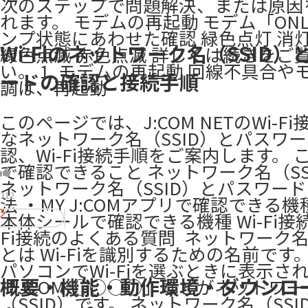
次のステップで問題解決、または原因
れます。 モデムの再起動 モデム「ONL
ンプ状態にあわせた確認 緑色点灯 消灯
Wi-Fiのネットワーク名（SSID）
緑色点滅 赤色点滅 詳しくは続きをご
い。 1. モデムの再起動 回線不具合や
ードの確認と接続手順
調は、再起動
このページでは、J:COM NETのWi-F
なネットワーク名（SSID）とパスワ
認、Wi-Fi接続手順をご案内します。 
で確認できること ネットワーク名（SS
ネットワーク名（SSID）とパスワー
312
法 ・MY J:COMアプリで確認できる機
本体シールで確認できる機種 Wi-Fi接続
Fi接続のよくある質問​ ​ ネットワーク名（
とは Wi-Fiを識別するための名前です
パソコンでWi-Fiを選ぶときに表示さ
概要・機能・動作環境・ダウンロ
「JCOM-○○○○」などがネットワー
（SSID）です。 ネットワーク名（SS