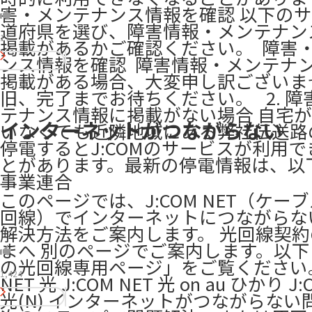
害・メンテナンス情報を確認 以下の
道府県を選び、障害情報・メンテナン
17
掲載があるかご確認ください。 ​ 障害
ンス情報を確認 ​ 障害情報・メンテナ
掲載がある場合、大変申し訳ございま
旧、完了までお待ちください。 ​ ​ 2. 
テナンス情報に掲載がない場合 自宅
インターネットがつながらない
いなくても近隣地域にある弊社伝送路
停電するとJ:COMのサービスが利用
とがあります。最新の停電情報は、以
事業連合
このページでは、J:COM NET（ケー
回線）でインターネットにつながらな
解決方法をご案内します。 光回線契
まへ 別のページでご案内します。以
の光回線専用ページ」をご覧ください。 
1,424
NET 光 J:COM NET 光 on au ひかり J:
光(N) インターネットがつながらない