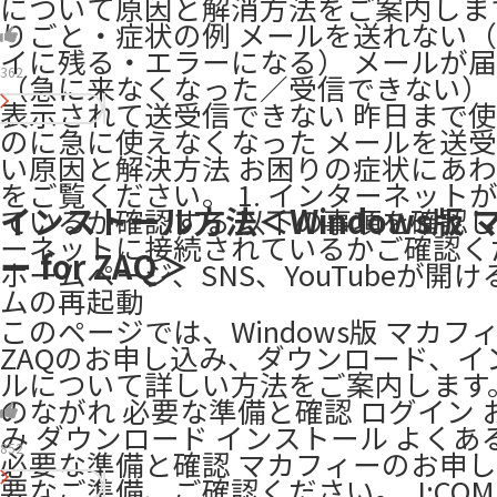
について原因と解消方法をご案内しま
りごと・症状の例 メールを送れない
イに残る・エラーになる） メールが
362
（急に来なくなった／受信できない）
表示されて送受信できない 昨日まで
のに急に使えなくなった メールを送
い原因と解決方法 お困りの症状にあ
をご覧ください。 1. インターネット
インストール方法＜Windows版 
ているか確認する 以下の事項を確認
ーネットに接続されているかご確認くだ
ー for ZAQ＞
ホームページ、SNS、YouTubeが開け
ムの再起動
このページでは、Windows版 マカフィー
ZAQのお申し込み、ダウンロード、イ
ルについて詳しい方法をご案内します
のながれ 必要な準備と確認 ログイン 
み ダウンロード インストール よくある
852
必要な準備と確認 マカフィーのお申
要なご準備、ご確認ください。 J:COM 