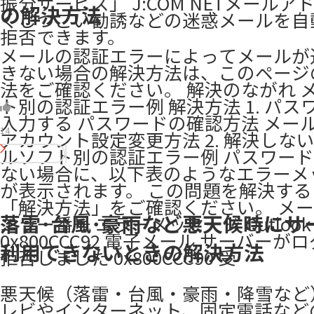
振分サービス」 J:COM NETメールア
の解決方法
くしつこい勧誘などの迷惑メールを自
拒否できます。 ​
メールの認証エラーによってメールが
きない場合の解決方法は、このページ
法をご確認ください。 解決のながれ 
ト別の認証エラー例 解決方法 1. パス
入力する パスワードの確認方法 メー
14
アカウント設定変更方法 2. 解決しない
ルソフト別の認証エラー例 パスワー
ない場合に、以下表のようなエラーメ
が表示されます。 この問題を解決す
「解決方法」をご確認ください。 メ
落雷･台風･豪雨など悪天候時にサ
エラー番号 エラーメッセージ Outlook (
0x800CCC92 電子メール サーバーが
利用できないときの解決方法
拒否しました 0x800CCC90 受
悪天候（落雷・台風・豪雨・降雪など
レビやインターネット、固定電話など