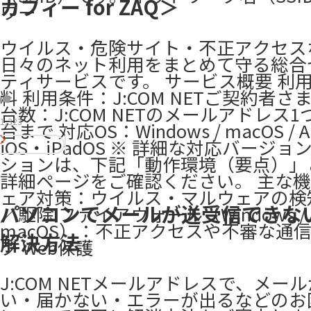
カフィー for ZAQ＞
ワー
ウイルス・危険サイト・不正アクセス
日々のネット利用をまとめて守る総合
ティサービスです。 サービス概要 利
料 利用条件：J:COM NETご契約者さ
台数：J:COM NETのメールアドレス1
1,323
台まで 対応OS：Windows / macOS / An
iOS・iPadOS ※ 詳細な対応バージ
ションは、下記「動作環境（要点）」
詳細ページをご確認ください。 主な機
ェア対策：ウイルス・マルウェアの検
パソコンでメールが送受信できな
／駆除 ファイアウォール（Windows /
macOS）：不正アクセスや不審な通
解決方法
ク Web保護
J:COM NETメールアドレスで、メー
い・届かない・エラーが出るなどのお