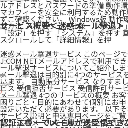
ルアドレスとパスワードの準備 動作
マカフィーを安全に利用するため動作
ずご確認ください。 Windows版 動
サービス概要＜迷惑メール撃退＞
認方法 ​ ハードウェア仕様 「スター
「設定」を押す 「システム」を押す 
スクロールして「詳細情報」を押
迷惑メール撃退サービス このページ
J:COM NETメールアドレスで利用で
ール撃退サービスについてご紹介しま
メール撃退は目的別に4つのサービス
います。 自動振分サービス なりすま
1,956
ビス 受信拒否サービス 受信許可サービ
メール撃退 4つのサービスの概要 お
困りごと・目的にあわせて個別にお申
設定いただく必要があります。 以下
サービス説明と申込専用ページをご覧
認証エラーでメールが送受信でき
い。 迷惑メールを自動で受信拒否した