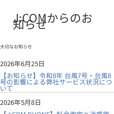
J:COMからのお
知らせ
大切なお知らせ
2026年6月25日
【お知らせ】令和8年 台風7号・台風8
号の影響による弊社サービス状況につ
いて
2026年5月8日
【J:COM PHONE】料金改定と迷惑電