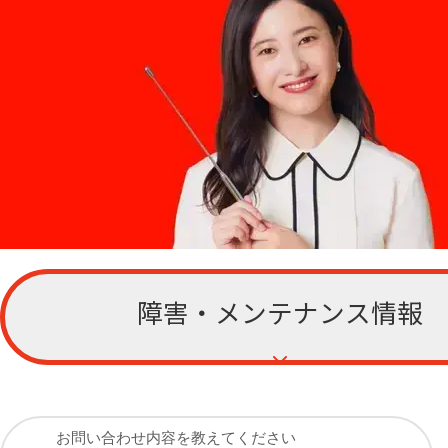
障害・メンテナンス情報
お客さまサポー
ト