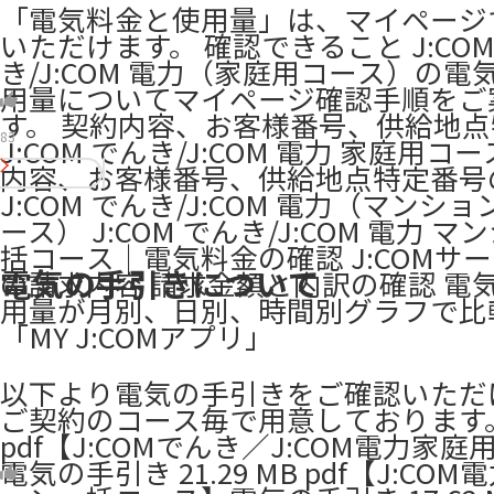
「電気料金と使用量」は、マイページ
いただけます。 確認できること J:COM
き/J:COM 電力（家庭用コース）の電
用量についてマイページ確認手順をご
す。 契約内容、お客様番号、供給地
83
J:COM でんき/J:COM 電力 家庭用コ
内容、お客様番号、供給地点特定番号
J:COM でんき/J:COM 電力（マンシ
ース） J:COM でんき/J:COM 電力 
括コース｜電気料金の確認 J:COMサ
電気の手引きについて
の請求内容 請求金額と内訳の確認 電
用量が月別、日別、時間別グラフで比
「MY J:COMアプリ」
以下より電気の手引きをご確認いただ
ご契約のコース毎で用意しております
pdf【J:COMでんき／J:COM電力家
電気の手引き 21.29 MB pdf【J:CO