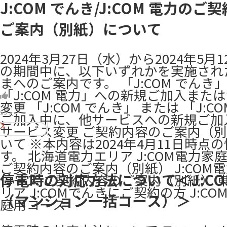
J:COM でんき/J:COM 電力のご
ご案内（別紙）について
2024年3月27日（水）から2024年5月
の期間中に、以下いずれかを実施され
まへのご案内です。 「J:COM でんき」
「J:COM 電力」への新規ご加入また
変更 「J:COM でんき」 または 「J:C
55
ご加入中に、他サービスへの新規ご加
サービス変更 ご契約内容のご案内（
いて ※本内容は2024年4月11日時点
す。 北海道電力エリア J:COM電力家
ご契約内容のご案内（別紙） J:COM
停電時の対応方法について＜J:CO
コース ご契約内容のご案内（別紙） 
リア J:COMでんきにご契約の方 J:C
（マンション一括コース）＞
庭用コース