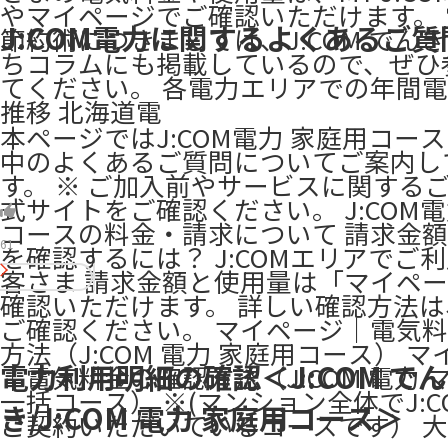
やマイページでご確認いただけます。
J:COM電力に関するよくあるご質
節約術につきましては、J:COM でん
ちコラムにも掲載しているので、ぜひ
てください。 各電力エリアでの年間
推移 北海道電
本ページではJ:COM電力 家庭用コー
中のよくあるご質問についてご案内し
す。 ※ ご加入前やサービスに関する
式サイトをご確認ください。 J:COM
コースの料金・請求について 請求金
61
を確認するには？ J:COMエリアでご
客さま 請求金額と使用量は「マイペ
確認いただけます。 詳しい確認方法
ご確認ください。 マイページ｜電気
方法（J:COM 電力 家庭用コース） 
電力利用明細の確認＜J:COM でん
｜電気料金の確認方法（J:COM 電力 
一括コース） ※(マンション全体でJ:C
き/J:COM 電力 家庭用コース＞
ご契約いただいているコースです） 