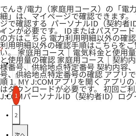
でんき/電力（家庭用コース）の「電
細」は、マイページで確認できます。 
ジで確認する ​ パーソナルID（契約者
インが必要です。 ​IDまたはパスワー
の方はこちら 電力利用明細以外の確認
37
利用明細以外の確認手順はこちらをご
い。 家庭用コース｜電気料金と使用量
と使用量の確認 家庭用コース｜契約
様番号、供給地点特定番号 契約内容
号、供給地点特定番号の確認 アプリ
前へ
順 1. MY J:COMアプリを開く アプ
はダウンロードが必要です。 初回ご
J:COMパーソナルID（契約者ID）ロ
1
2
次へ