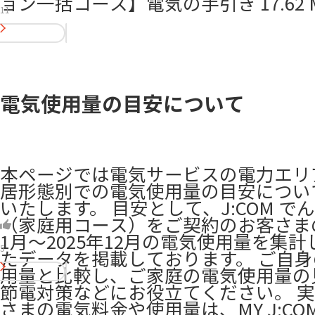
ョン一括コース】電気の手引き 17.62 MB
11
電気使用量の目安について
本ページでは電気サービスの電力エリ
居形態別での電気使用量の目安につい
いたします。 目安として、J:COM で
（家庭用コース）をご契約のお客さまの
1月～2025年12月の電気使用量を集
5
たデータを掲載しております。 ご自
用量と比較し、ご家庭の電気使用量の
節電対策などにお役立てください。 
さまの電気料金や使用量は、MY J:CO