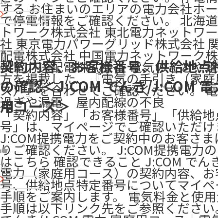
13
する お住まいのエリアの電力会社ホ
で停電情報をご確認ください。 北海
トワーク株式会社 東北電力ネットワ
社 東京電力パワーグリッド株式会社 
配電株式会社 中国電力ネットワーク株
契約内容、お客様番号、供給地点
州電力送配電株式会社 電気のことや
方を掲載した、『電気の手引き（家庭
の確認＜J:COM でんき/J:COM 電
ス）』を合わせてご確認ください。 
過ぎや漏電、屋内配線の不良
用コース＞
「契約内容」「お客様番号」「供給地
号」は、マイページでご確認いただけ
J:COM提携電力をご契約中のお客さ
りご確認ください。 J:COM提携電力
はこちら 確認できること J:COM でんき/
76
電力（家庭用コース）の契約内容、お
号、供給地点特定番号についてマイペ
手順をご案内します。 電気料金と使
手順は以下リンク先をご参照ください。 