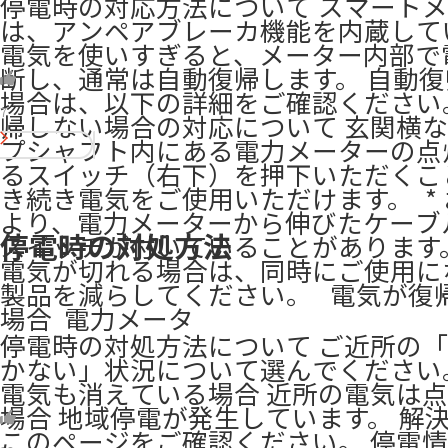
停電時の対応方法について スマート
は、アンペアブレーカ機能を内蔵して
電気を使いすぎると、メーター内部で
断し、通常は自動復帰します。 自動
場合は、以下の詳細をご確認ください。 ​
7
帰しない場合の対応について 玄関横
プシャフト内にある電力メーターの点
るスイッチ（右下）を押下いただくこ
き続き電気をご使用いただけます。 ​ *
より、電力メーターから伸びたケーブ
停電時の対処方法
スイッチが付いていることがあります。 
電気が切れる場合は、同時にご使用に
製品を減らしてください。 ​ ​​ 電気が
場合 ​ 電力メータ
停電時の対処方法について ご近所の
かない」状況について選んでください
電気も消えている場合 近所の電気は
場合 地域停電が発生しています。 解
このページをご確認ください。 停電