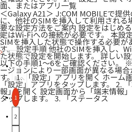
面、またはアプリ一覧
＜Galaxy A21＞ J:COM MOBILEで
に、他社のSIMを挿入して利用される
要な設定方法をご案内 設定をはじめる
定はWi-Fiへの接続が必要です。 本設
SIMを挿入した状態で操作する必要が
7
す。 設定手順 他社のSIMを挿入し、Wi
た状態で設定を開始します。 詳しい
以下の手順1～6をご確認ください。 
ージョンにより一部画面が異なる場合
す。 1. 「設定」アプリを開く ホーム
前へ
「設定」アプリをタップします。 2. 
報」を開く 設定画面から「端末情報
タップします。 3. 「ステータス
1
2