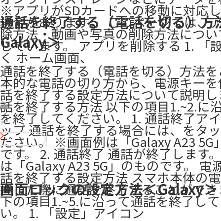
※アプリがSDカードへの移動に対応
通話を終了する（電話を切る）方
場合があります。 ​ このページでは、
除方法・動画や写真の削除方法につい
Galaxy＞
しています。 アプリを削除する 1. 「
く ホーム画面、
通話を終了する（電話を切る）方法を
本的な電話の切り方から、電源キーを
話を終了する設定方法について説明し
話を終了する方法 以下の項目1.~2.に
を終了してください。 1. 通話終了ア
21
ップ 通話を終了する場合には、をタ
ださい。 ※画面例は「Galaxy A23 5
です。 2. 通話終了 通話が終了します
は「Galaxy A23 5G」のものです。 
話を終了する設定方法 スマホ本体の
画面ロックの設定方法＜Galaxy＞
押した際に通話を終了することができ
下の項目1.~5.に沿って通話を終了し
い。 1. 「設定」アイコン