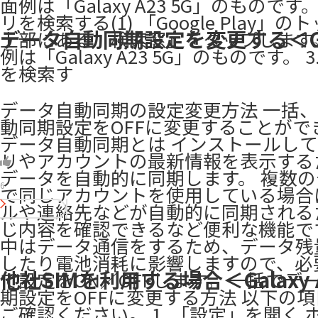
面例は「Galaxy A23 5G」のものです。 
リを検索する(1) 「Google Play」
データ自動同期設定を変更する＜Ga
上部にある「検索窓」をタップします
例は「Galaxy A23 5G」のものです。 3
を検索す
データ自動同期の設定変更方法 一括
動同期設定をOFFに変更することがで
データ自動同期とは インストールし
リやアカウントの最新情報を表示する
データを自動的に同期します。 複数
6
で同じアカウントを使用している場合
ルや連絡先などが自動的に同期される
じ内容を確認できるなど便利な機能で
中はデータ通信をするため、データ残
したり電池消耗に影響しますので、必
他社SIMを利用する場合＜Galaxy 
て設定をON／OFFします。 一括でデ
期設定をOFFに変更する方法 以下の項目1
ご確認ください。 1. 「設定」を開く 