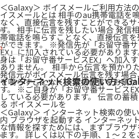
＜Galaxy＞ ボイスメールご利用方法
イスメールとは 相手のau携帯電話を
なく、直接伝言を残すことができるサ
す。 相手に伝言を残したい場合 発信相
帯電話を鳴らすことなく、直接伝言を
0
ができます。 ※発信先が「お留守番
EX」に加入されている必要があります
身は「お留守番サービスEX」へ加入
ありません。 ​ 相手から伝言を預かり
発信元がボイスメール伝言を残す場合
インターネット検索の使い方＜Gal
を鳴らすことなく、直接伝言をお預か
す。 ※ご自身が「お留守番サービスE
している必要があります。 伝言の蓄
る ボイスメールを
＜Galaxy＞ インターネット検索の使
内 ブラウザを起動する インターネッ
な情報を探すためには、まずブラウザ
ます。 詳しくは以下の手順、1 ～ 2 