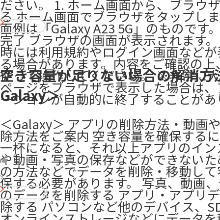
ださい。 1. ホーム画面から、ブラウ
1
る ホーム画面でブラウザをタップしま
面例は「Galaxy A23 5G」のものです。 
完了 ブラウザの画面が表示されます。
時には利用規約やログイン画面などが
る場合があります。内容をご確認の上
空き容量が足りない場合の解消方
従って操作してください。 ※非常に大
ページをブラウザで表示した場合は、
Galaxy＞
ーションが自動的に終了することがあ
＜Galaxy＞ アプリの削除方法・動画
除方法をご案内 空き容量を確保するに
一杯になると、それ以上アプリのイン
や動画・写真の保存などができないた
の方法などでデータを削除・移動して
9
保する必要があります。 写真、動画
のデータを削除する アプリ・アプリ
除する パソコンなど他のデバイス、S
オンラインストレージなどにデータを