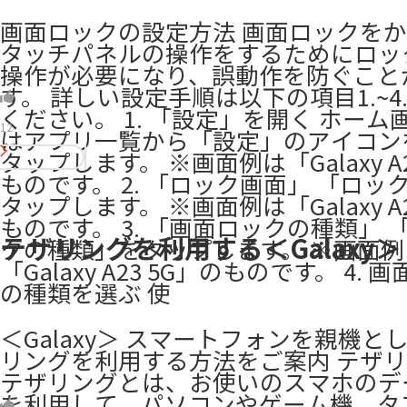
画面ロックの設定方法 画面ロックを
タッチパネルの操作をするためにロッ
操作が必要になり、誤動作を防ぐこと
す。 詳しい設定手順は以下の項目1.~4
ください。 1. 「設定」を開く ホーム
12
はアプリ一覧から「設定」のアイコン
タップします。 ※画面例は「Galaxy A2
ものです。 2. 「ロック画面」 「ロッ
タップします。 ※画面例は「Galaxy A2
ものです。 3. 「画面ロックの種類」 
テザリングを利用する＜Galaxy＞
クの種類」をタップします。 ※画面例
「Galaxy A23 5G」のものです。 4. 
の種類を選ぶ 使
＜Galaxy＞ スマートフォンを親機と
リングを利用する方法をご案内 テザ
テザリングとは、お使いのスマホのデ
を利用して、パソコンやゲーム機、タ