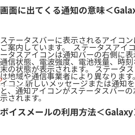
画面に出てくる通知の意味＜Galaxy
ステータスバーに表示されるアイコン
ご案内しています。 ​ ステータスアイコ
ータスアイコンは通知バーの右側に表
通信状態、電波強度、電池残量、時刻
末の状態が表示されます。 ステータ
4
は地域や通信事業者により異なります
イコン 新しいメッセージまたは通知
と、通知アイコンがステータスバーの
示されます。
ボイスメールの利用方法＜Galaxy