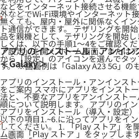
などをインターネット接続させる機能
7
外などでWi-Fi環境やインターネット
無くても、屋内・屋外に関係なくイン
ト通信ができます。 テザリングを開始
品を親機として、テザリングを開始し
しくは、以下の手順1～4をご確認くださ
アプリのインストール・アンイン
「設定」を開く ホーム画面、または
から「設定」のアイコンを選んでタッ
＜Galaxy＞
す。 ※画面例は「Galaxy A23 5G」
アプリのインストール・アンインスト
をご案内 スマホにアプリをインスト
法と、不要なアプリをアンインストー
順について説明します。 アプリのイ
アプリをインストール（導入・設定）
21
以下の項目1.~6.に沿ってアプリをイ
してください。 1. 「Play ストア」を
ム画面「Play ストア 」をタップしま