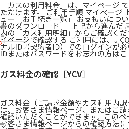
「ガスの利用料金」は、マイページ 
ただけます。 ご利用手順 ​マイページ 
ュー「お手続き一覧」 お支払いにつ
書のダウンロード」 ​ 上記から進んだ
内の「ガス利用明細」からご確認くださ
38
イページで確認する ご利用には、J:C
ナルID（契約者ID）でのログインが
IDまたはパスワードをお忘れの方はこ
ガス料金の確認［YCV］
ガス料金（ご請求金額やガス利用内訳
は、お客さま情報ページ、またはご請
確認いただくことができます。このペ
お客さま情報ページからの確認方法に