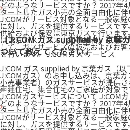
14
どのようなサービスですか？ 2017年4
タートしたガス小売の全面自由化に伴
J:COMがサービス対象となる一般家
に対し、ガスを提供するサービスです
供給および保安は東京ガスで行います。 
［J:COM ガス supplied by 京
は東京ガス（ガス小売事業者）の取次
して、ガスサービスの販売およびお客
ついて教えてください。
を行います。 ​J:COMガス サービス
J:COM ガス supplied by 京葉ガス（
J:COMガス）のお申し込みは、京葉
小売事業者）のガスサービスが提供さ
戸建住宅、集合住宅のご家庭が対象です
J:COMガスサービスについて J:COM
6
どのようなサービスですか？ 2017年4
タートしたガス小売の全面自由化に伴
J:COMがサービス対象となる一般家
に対し、ガスを提供するサービスです