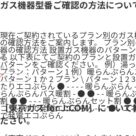
ガス機器型番ご確認の方法につい
現在ご契約されているプラン別のガス
の確認方法をご案内します。 プラン
器の確認方法 設置ガス機器のパター
る 以下表にてご契約のプランと設置
パターンをご確認ください。 例）湯
40
プラン：パターン 1 例）暖らんぷら
パターン 1 か 2 プラン \ パターン 1 2 3 
たりエコぷらん ● - - - - 暖らんぷらん - ●
らんぷらんバス暖割 - ● ● - - 暖ら
割 ● ● - - - 暖らんぷらんセット割 ● ● 
［東京ガス for J:COM］につい
コウィルで発電エコぷらん- - - ● - 
で発電エコぷらん
ださい。