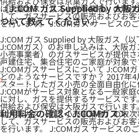
供給および保安は京葉ガスで行います。 
［J:COM ガス Supplied by 大
は京葉ガス（ガス小売事業者）の取次
して、ガスサービスの販売およびお客
ついて教えてください。
を行います。 ​J:COMガス サービスの
J:COM ガス Supplied by 大阪ガス（
J:COMガス）のお申し込みは、大阪
小売事業者）のガスサービスが提供さ
戸建住宅、集合住宅のご家庭が対象で
J:COMガスサービスについて J:COM
11
どのようなサービスですか？ 2017年4
スタートしたガス小売の全面自由化に
J:COMがサービス対象となる一般家
に対し、ガスを提供するサービスです
供給および保安は大阪ガスで行います。 
利用料金の確認＜J:COMガス＞
は大阪ガス（ガス小売事業者）の取次
して、ガスサービスの販売およびお客
を行います。 J:COMガス サービスのご