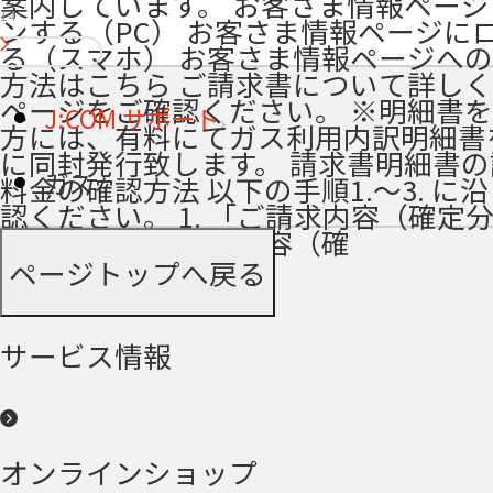
案内しています。 お客さま情報ペー
14
ンする（PC） お客さま情報ページに
る（スマホ） お客さま情報ページへ
方法はこちら ご請求書について詳し
ページをご確認ください。 ※明細書
J:COM サポート
方には、有料にてガス利用内訳明細書
に同封発行致します。 請求書明細書の
ガス
料金の確認方法 以下の手順1.～3. に
認ください。 1. 「ご請求内容（確定
面に移動 「ご請求内容（確
ページトップへ戻る
サービス情報
オンラインショップ