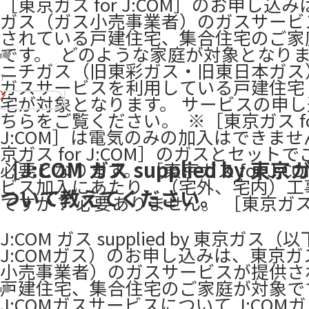
［東京ガス for J:COM］のお申し込
ガス（ガス小売事業者）のガスサービ
されている戸建住宅、集合住宅のご家
です。 ​ どのような家庭が対象となり
ニチガス（旧東彩ガス・旧東日本ガス
7
ガスサービスを利用している戸建住宅
宅が対象となります。 サービスの申
ちらをご覧ください。 ​ ※［東京ガス fo
J:COM］は電気のみの加入はできま
京ガス for J:COM］のガスとセット
［J:COM ガス supplied by 東
必要となります。 ［東京ガス for J:C
ビス加入にあたり、（宅外、宅内）工
ついて教えてください。
ですか？ 必要ありません。 ［東京ガス 
J:COM ガス supplied by 東京ガス（
J:COMガス）のお申し込みは、東京
小売事業者）のガスサービスが提供さ
戸建住宅、集合住宅のご家庭が対象です。 ​ 
J:COMガスサービスについて J:COM