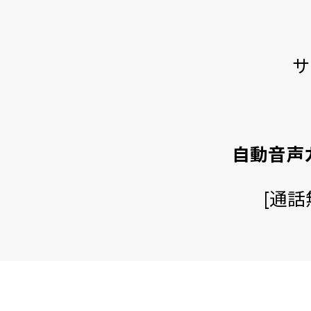
サ
自動音声
[通話