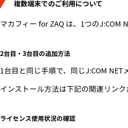
複数端末でのご利用について
則ります。
本サービスは、１契約につき契約期
マカフィー for ZAQ は、1つのJ:
当社は、本サービスの品質向上およ
新のソフトウェア機能やパターンフ
2台目・3台目の追加方法
最新の状態にアップデートせずに本
1台目と同じ手順で、同じJ:COM N
ることを保証しないものとします。
インストール方法は下記の関連リンク
当社は、本サービスが、第三者の知
こと、利用者の期待通りの機能を有
ないこと、自営端末設備およびその
ライセンス使用状況の確認
影響を及ぼさないこと、その他不正