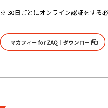
す。
※ 30日ごとにオンライン認証をする
当社は、利用者の了解を得ることな
の利用条件は変更後の規約（以下、
のウェブサイト上（以下、当社サイ
マカフィー for ZAQ｜ダウンロード
ものとします。
■ 本サービスの内容
本サービスは、マカフィー社のソフ
サービスです。本サービスの主な機