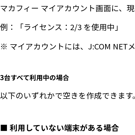
を一切保証しないものとします。
マカフィー マイアカウント画面に、
例：「ライセンス：2/3 を使用中」
■ 利用の制限
※ マイアカウントには、J:COM N
本サービスを使用するためには、本規
約」に同意していただき、当該使用
3台すべて利用中の場合
す。
以下のいずれかで空きを作成できます
利用者は、本サービスの一部または
をするなど、本サービスの知的財産
■ 利用していない端末がある場合
利用者は、本サービスを他のサービ