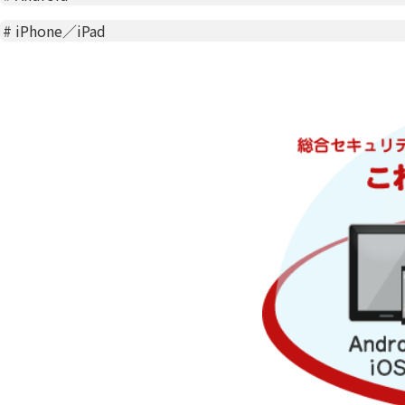
#
iPhone／iPad