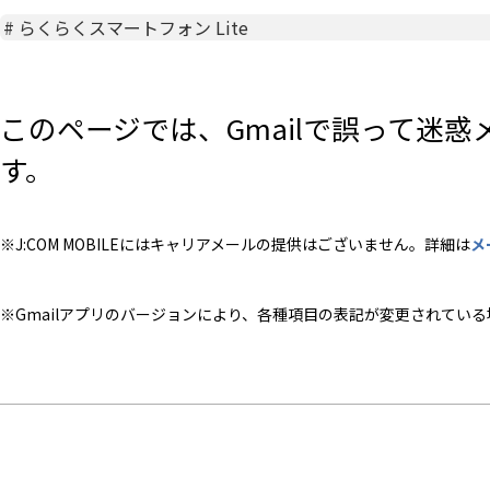
#
らくらくスマートフォン Lite
このページでは、Gmailで誤って迷
す。
※J:COM MOBILEにはキャリアメールの提供はございません。詳細は
メ
※Gmailアプリのバージョンにより、各種項目の表記が変更されてい