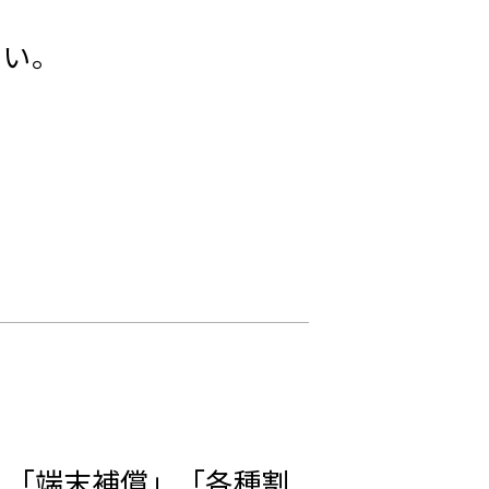
さい。
」「端末補償」「各種割