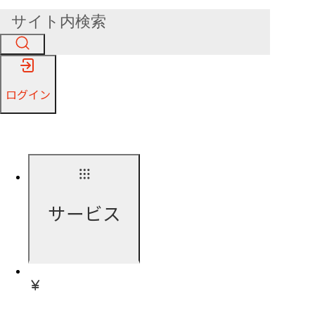
ログイン
サービス