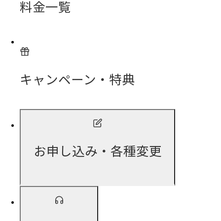
料金一覧
キャンペーン・特典
お申し込み・各種変更