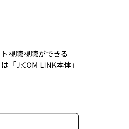
リモート視聴視聴ができる
「J:COM LINK本体」