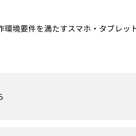
作には、動作環境要件を満たすスマホ・タブレット
ら