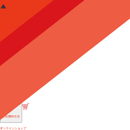
はじめての方へ
ご利用中の方
オンラインショップ