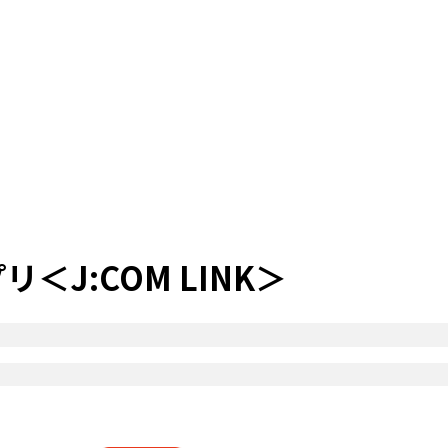
アプリ＜J:COM LINK＞