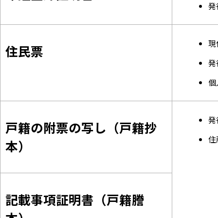
発
現
住民票
発
個
発
戸籍の附票の写し（戸籍抄
住
本）
記載事項証明書（戸籍謄
本）